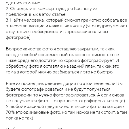
одеться стильно.
2. Определить комфортную для Вас позу из
предложенных в этой статье.
3. Найти человека, который сможет грамотно собрать все
эти составляющие и нажать на кнопку (что подразумевает
отсутствие необходимости в профессиональном
фотографе).
Вопрос качества фото я оставляю закрытым, так как
сегодня любой современный телефон стоимостью не
ниже среднего достаточно хорошо фотографирует. И
обработку фото я оставляю на задний план, так как это
тема в которой нужно разбираться и это не быстро.
Ещё из последних рекомендаций по этой теме: если Вы
будете фотографироваться и не будут получаться
фотографии, то нужно фотографироваться. А если снова
не получаются фото - то нужно фотографироваться ещё)
У любой красивой девушки есть тысячи фото из которых
70% это одинаковые фото, но там ножка не так стоит, а там
попка не так)