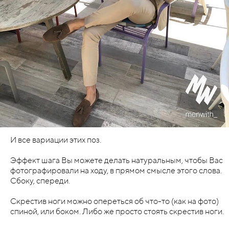
И все вариации этих поз.
Эффект шага Вы можете делать натуральным, чтобы Вас
фотографировали на ходу, в прямом смысле этого слова.
Сбоку, спереди.
Скрестив ноги можно опереться об что-то (как на фото)
спиной, или боком. Либо же просто стоять скрестив ноги.