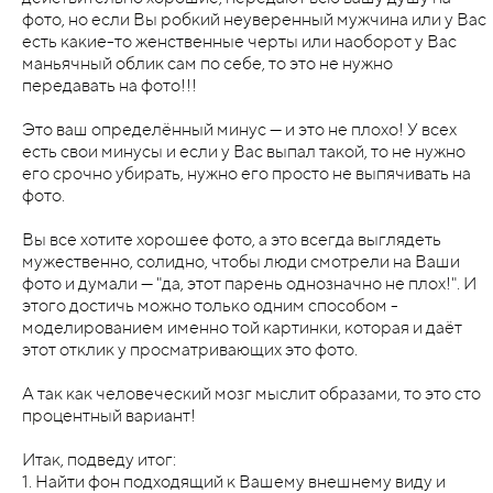
фото, но если Вы робкий неуверенный мужчина или у Вас
есть какие-то женственные черты или наоборот у Вас
маньячный облик сам по себе, то это не нужно
передавать на фото!!!
Это ваш определённый минус — и это не плохо! У всех
есть свои минусы и если у Вас выпал такой, то не нужно
его срочно убирать, нужно его просто не выпячивать на
фото.
Вы все хотите хорошее фото, а это всегда выглядеть
мужественно, солидно, чтобы люди смотрели на Ваши
фото и думали — "да, этот парень однозначно не плох!". И
этого достичь можно только одним способом -
моделированием именно той картинки, которая и даёт
этот отклик у просматривающих это фото.
А так как человеческий мозг мыслит образами, то это сто
процентный вариант!
Итак, подведу итог:
1. Найти фон подходящий к Вашему внешнему виду и