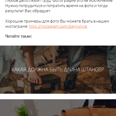
Любое дело любит труд. Фотография это не исключение.
Нужно потрудиться и потратить время на фото и тогда
результат Вас обрадует.
Хорошие примеры для фото Вы можете брать в нашем
инстаграме:
http://instagram.com/beylistyle
Читайте также: