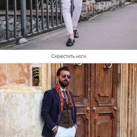
Скрестить ноги