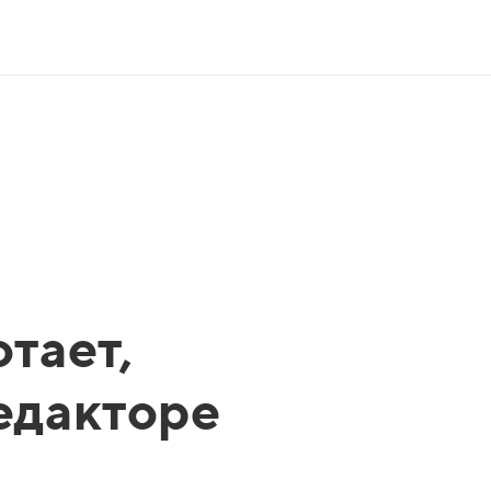
тает,
редакторе