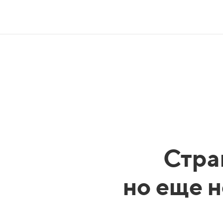
Стра
но еще н