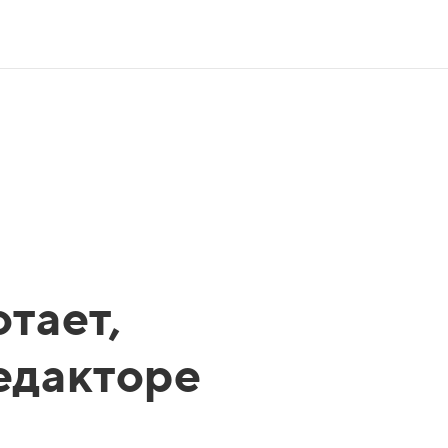
тает,
редакторе