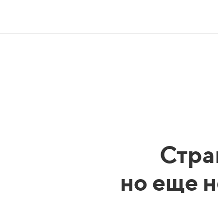
Стра
но еще н