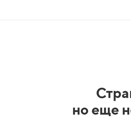
Стра
но еще н