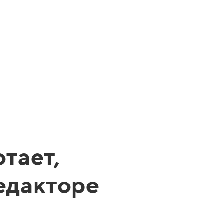
тает,
редакторе