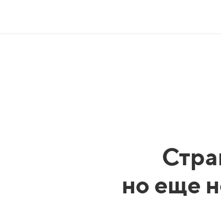
Стра
но еще н