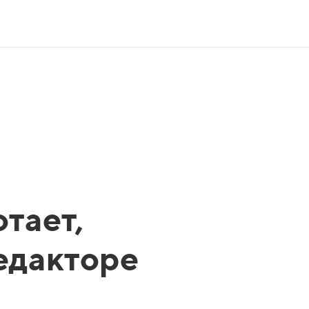
тает,
редакторе