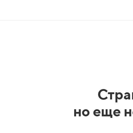
Стра
но еще н