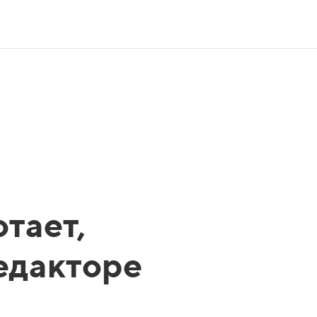
тает,
редакторе