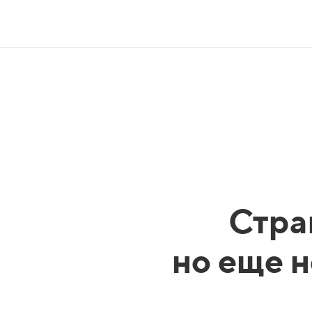
Стра
но еще н