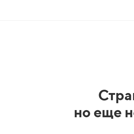
Стра
но еще н