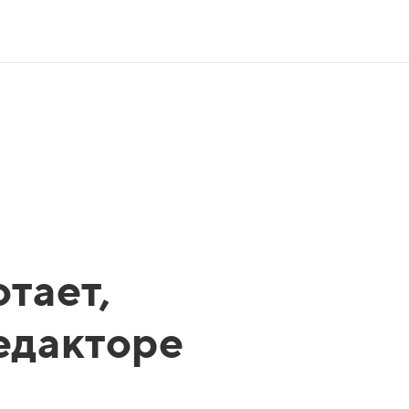
тает,
редакторе