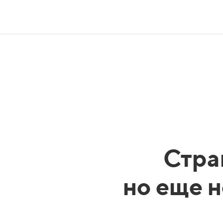
Стра
но еще н