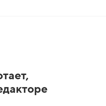
тает,
редакторе