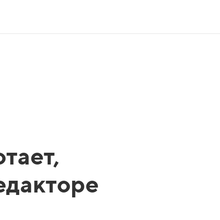
тает,
редакторе