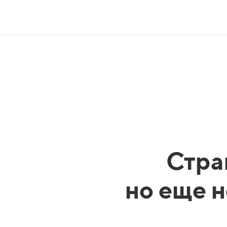
Стра
но еще н