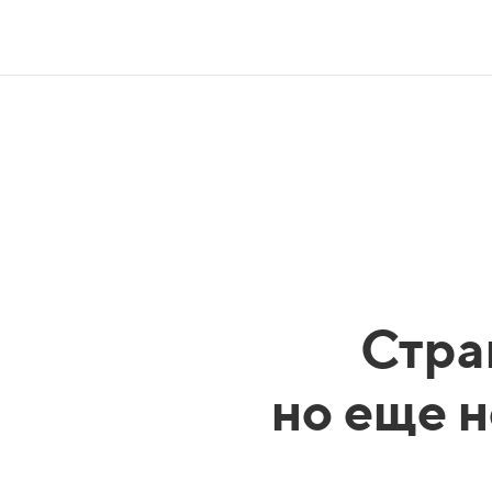
Стра
но еще н