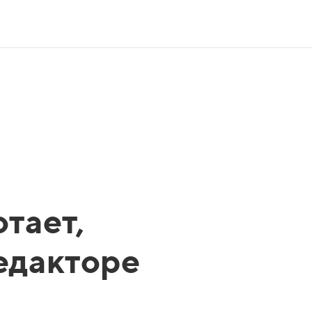
тает,
редакторе