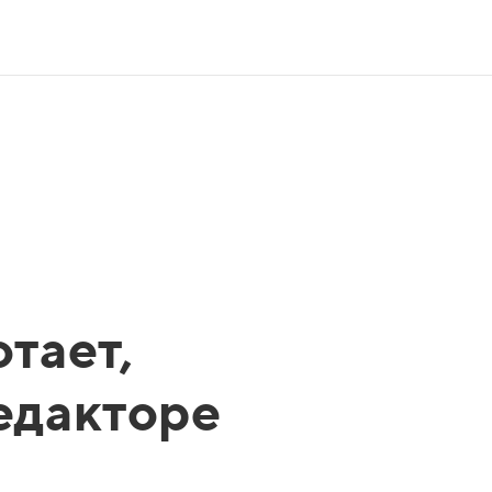
тает,
редакторе