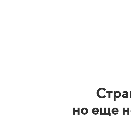
Стра
но еще н