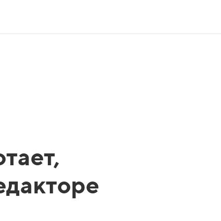
тает,
редакторе