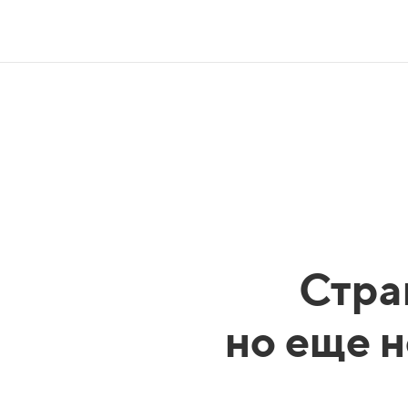
Стра
но еще н