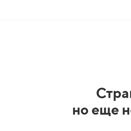
Стра
но еще н