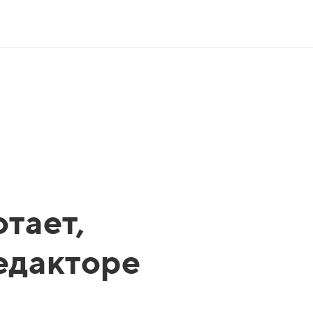
тает,
редакторе