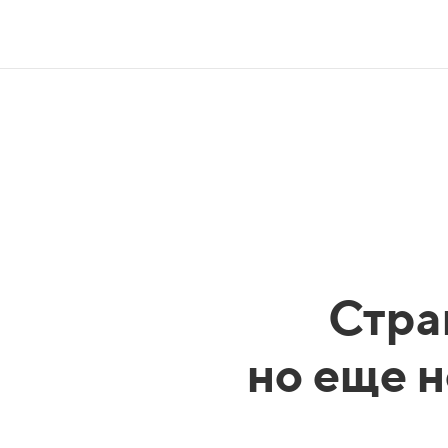
Стра
но еще н