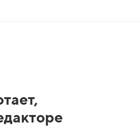
тает,
редакторе