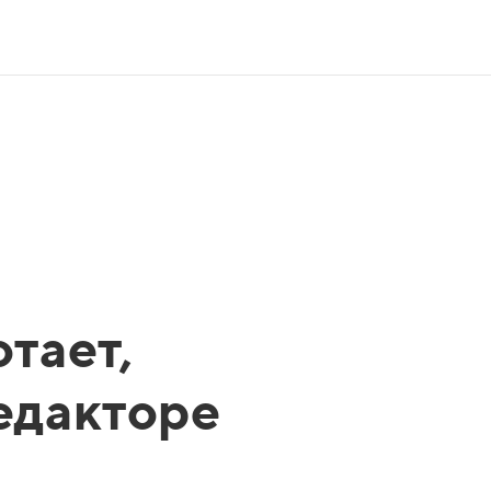
тает,
редакторе