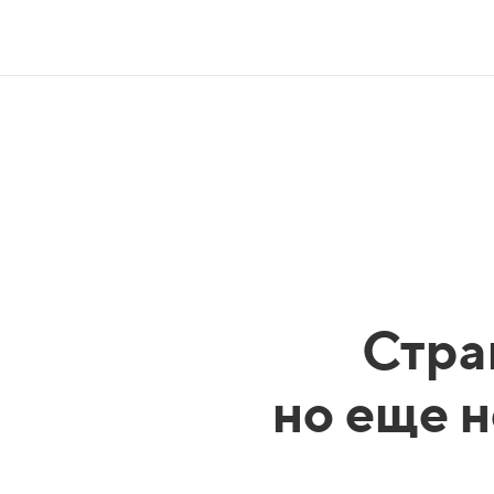
Стра
но еще н