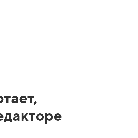
тает,
редакторе