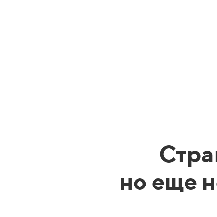
Стра
но еще н