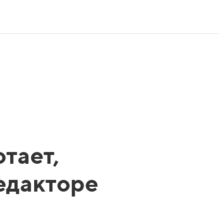
тает,
редакторе