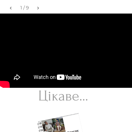
1
/
9
Цікаве...