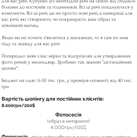
для вас речі. Купуємо усі необхідни речі на сезон: від спідньої
білизни до костюмів та годинників. Всі ці речі поєднуються у
комплекти. Всі ці речі, це не просто нові речі, а найкращі для
вас речі, які створюють чи покращують ваш образ та
зовнішній вигляд.
Якщо ви не хочете з'‎являтися у магазинах, то я сам по ним
піду та знайду для вас речі.
Попередьо зняв з вас мірки та відпровляя для утвердження
фото речей у месенджер. Зробимо так званий "дістанційний
шопінг".
Бюджет на одяг: 6-30 тис. грн., у преміум-сегменті: від 40 тис.
грн.
Вартість шопінгу для постійних клієнтів:
8.000грн/200$
Фотосесія
(образ в интернете)
4.000грн/100$
Фотосесія
- після зміни образу в реальному житті логічно