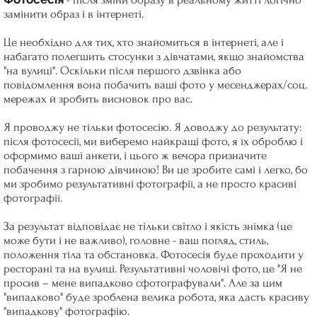
замінити образ і в інтернеті.
Це необхідно для тих, хто знайомиться в інтернеті, але і
набагато полегшить стосунки з дівчатами, якщо знайомства
"на вулиці". Оскільки після першого дзвінка або
повідомлення вона побачить ваші фото у месенджерах/соц.
мережах й зробить висновок про вас.
Я проводжу не тільки фотосесію. Я доводжу до результату:
після фотосесії, ми виберемо найкращі фото, я їх оброблю і
оформимо ваші анкети, і цього ж вечора призначите
побачення з гарною дівчиною! Ви це зробите самі і легко, бо
ми зробимо результативні фотографії, а не просто красиві
фотографії.
За результат відповідає не тільки світло і якість знімка (це
може бути і не важливо), головне - ваш погляд, стиль,
положення тіла та обстановка. Фотосесія буде проходити у
ресторані та на вулиці. Результативні чоловічі фото, це "Я не
просив – мене випадково сфотографували". Але за цим
"випадково" буде зроблена велика робота, яка дасть красиву
"випадкову" фотографію.