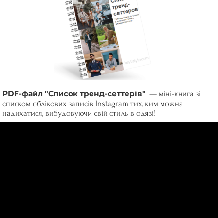
PDF-файл "Список тренд-сеттерів"
— м
іні-книга зі
списком облікових записів Instagram тих, ким можна
надихатися, вибудовуючи свій стиль в одязі!