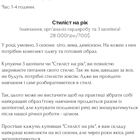
Час: 1-4 години.
Стиліст на рік
(навчання, орг/аналіз гардеробу та 3 шопінга)
28.000грн/700$
У році, умовно, 3 сезони: літо, зима, демісезон. На кожен з них
потрібен комплект одягу та готовий образ.
Купуючи 3 шопінги чи "Стиліст на рік", ви повністю
закриваєте питання свого стилю. Так як вам, швидше за все,
не будуть потрібні стилісти зовсім. Адже ви пройдете
навчання і самі розбиратиметеся в стилі.
Так, цього може не вистачити щоб на практиці зібрати собі
найкращий образ (тому навчання продається разом із
шопінгом), але купувати поодинокі речі, які зношуватимуться
після нашої річної роботи - цілком.
Простіше кажучи, купивши "Стиліст на рік", я вам складу
найкращі комплекти на всі сезони, але через роки якісь речі
зношуватимуться.